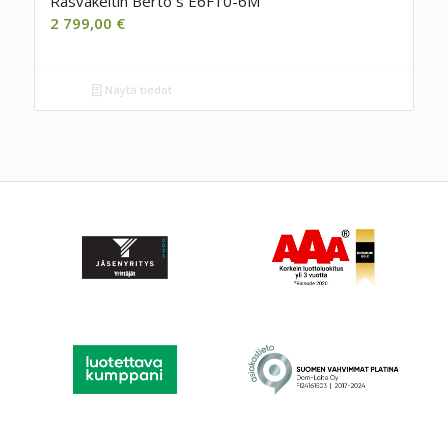
Rasvakeitin Berto´s E6F10-6M
2 799,00
€
Näytä tiedot