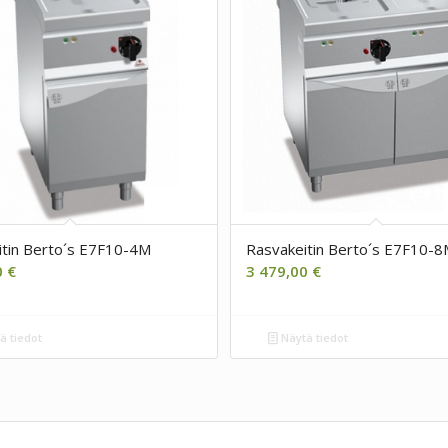
itin Berto´s E7F10-4M
Rasvakeitin Berto´s E7F10-
0
€
3 479,00
€
ä tiedot
Näytä tiedot