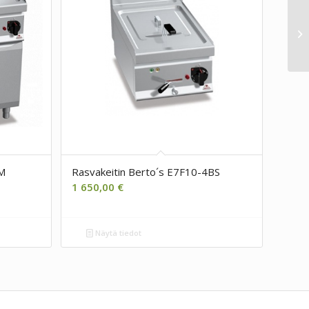
8M
Rasvakeitin Berto´s E7F10-4BS
1 650,00
€
Näytä tiedot