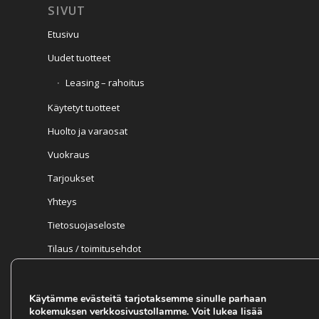
SIVUT
Etusivu
Uudet tuotteet
Leasing – rahoitus
Käytetyt tuotteet
Huolto ja varaosat
Vuokraus
Tarjoukset
Yhteys
Tietosuojaseloste
Tilaus / toimitusehdot
Takuuehdot
Ajankohtaista
Käytämme evästeitä tarjotaksemme sinulle parhaan
kokemuksen verkkosivustollamme. Voit lukea lisää