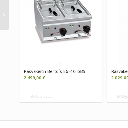
Kylmäkaappi
KBS402UCHR 400 L
Rasvakeitin Berto´s E6F10-6BS
Rasvake
2 499,00
€
2 029,0
Näytä tiedot
Näyt