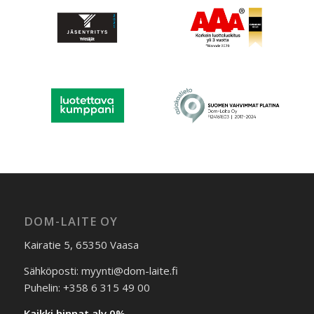
DOM-LAITE OY
Kairatie 5, 65350 Vaasa
Sähköposti: myynti@dom-laite.fi
Puhelin: +358 6 315 49 00
Kaikki hinnat alv 0%