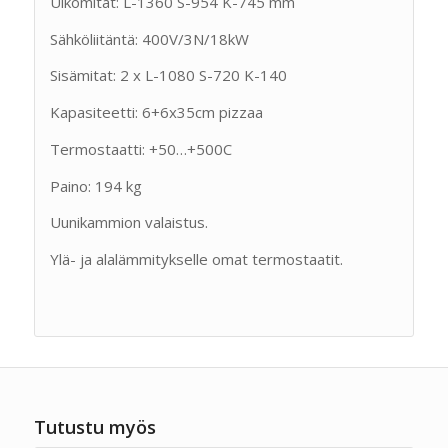
Ulkomitat: L-1360 S-954 K-745 mm
Sähköliitäntä: 400V/3N/18kW
Sisämitat: 2 x L-1080 S-720 K-140
Kapasiteetti: 6+6x35cm pizzaa
Termostaatti: +50…+500C
Paino: 194 kg
Uunikammion valaistus.
Ylä- ja alalämmitykselle omat termostaatit.
Tutustu myös