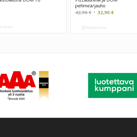
pehmeä/jauho
Alkuperäinen
Nykyinen
42,90
€
32,90
€
hinta
hinta
oli:
on:
ä tiedot
Näytä tiedot
42,90 €.
32,90 €.