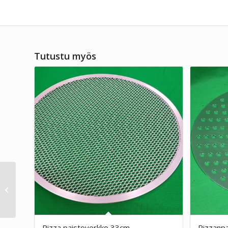
Tutustu myös
Elektroninen
hyönteispyydys
Bartscher IV-65
Pizza paistoverkko 33cm
Pizzanp