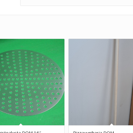
aistoalusta DOM 16″
Pizzauuniharja DOM