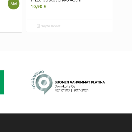
Ale!
10,90
€
Näytä tiedot