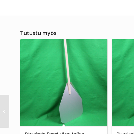
Tutustu myös
Pizzalapio Emmi 32cm
teflon
Pizzalapio Emmi 45cm teflon
Pizzalap