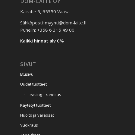
DOM-LAITE OY
Kairatie 5, 65350 Vaasa
Sähköposti: myynti@dom-laite.fi
Puhelin: +358 6 315 49 00
Kaikki hinnat alv 0%
SIVUT
Etusivu
Uudet tuotteet
Leasing – rahoitus
Käytetyt tuotteet
Huolto ja varaosat
Vuokraus