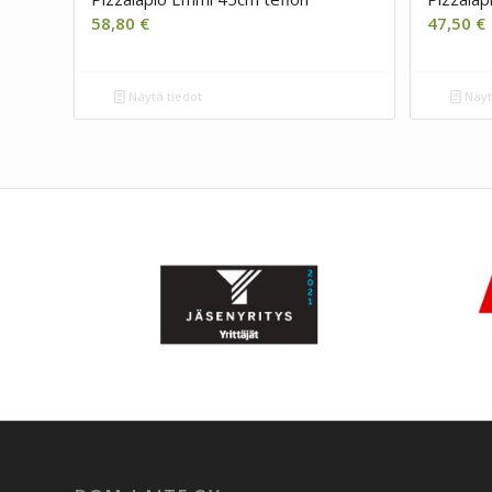
58,80
€
47,50
€
Näytä tiedot
Näyt