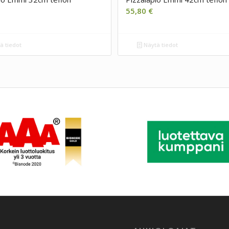
55,80
€
ä tiedot
Näytä tiedot