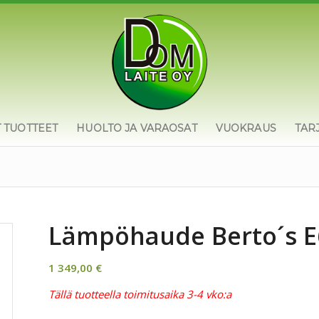
T TUOTTEET
HUOLTO JA VARAOSAT
VUOKRAUS
TAR
Lämpöhaude Berto´s 
1 349,00
€
Tällä tuotteella toimitusaika 3-4 vko:a