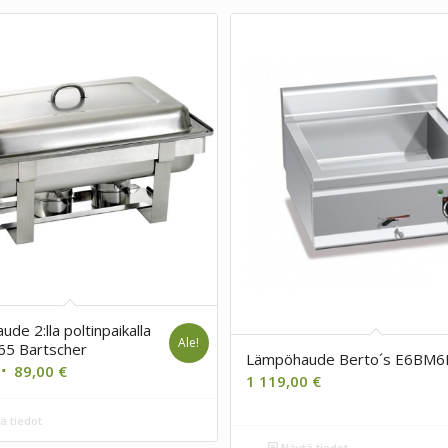
de 2:lla poltinpaikalla
Ale!
65 Bartscher
Lämpöhaude Berto´s E6BM6
Alkuperäinen
Nykyinen
89,00
€
1 119,00
€
hinta
hinta
oli:
on:
ä tiedot
99,00 €.
89,00 €.
Näytä tiedot