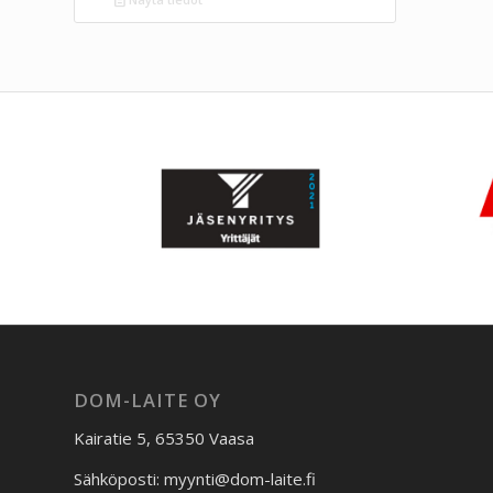
DOM-LAITE OY
Kairatie 5, 65350 Vaasa
Sähköposti: myynti@dom-laite.fi