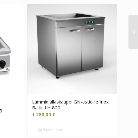
Lämmin allaskaappi GN-astioille Inox
Baltic LH 820
B
1 780,00
€
Näytä tiedot