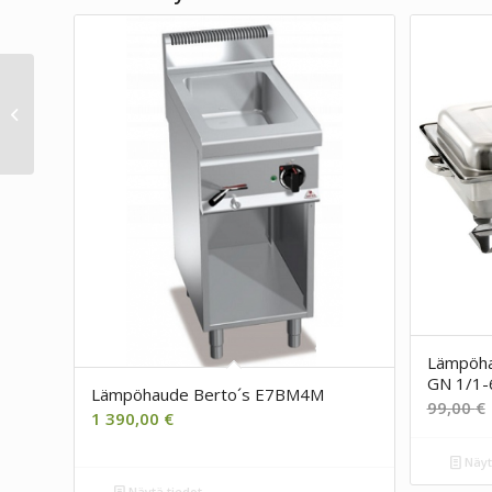
Lämpöhaude Berto´s
E6BM6B
Lämpöhau
GN 1/1-
Lämpöhaude Berto´s E7BM4M
99,00
€
1 390,00
€
Näyt
Näytä tiedot