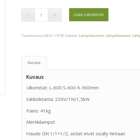
Lisää ostoskoriin
Tuotetunnus (SKU):
1737R
Osastot:
Lämpöhauteet
,
Lämpöhauteet
,
Lämp
Kuvaus
Kuvaus
Ulkomitat: L-600 S-600 K-900mm
Sähköliitäntä: 230V/1N/1,5kW
Paino: 41kg
Merkkilamput
Haude GN 1/1+1/2, astiat eivät sisälly hintaan