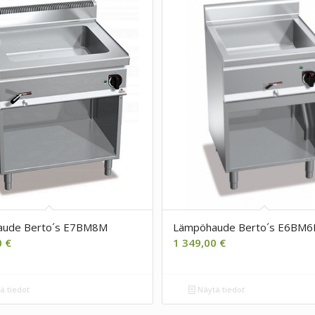
ude Berto´s E7BM8M
Lämpöhaude Berto´s E6BM
0
€
1 349,00
€
ä tiedot
Näytä tiedot