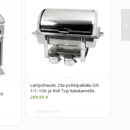
Lämpöhaude 2:lla poltinpaikalla GN
1/1-100 ja Roll Top liukukannella
6M
289,00
€
Näytä tiedot