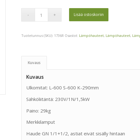
Lisää ostoskoriin
Tuotetunnus (SKU):
1736R
Osastot:
Lämpöhauteet
,
Lämpöhauteet
,
Lämp
Kuvaus
Kuvaus
Ulkomitat: L-600 S-600 K-290mm
Sähköliitäntä: 230V/1N/1,5kW
Paino: 29kg
Merkkilamput
Haude GN 1/1+1/2, astiat eivät sisälly hintaan