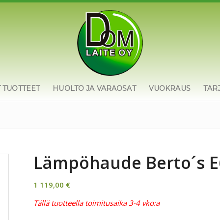
T TUOTTEET
HUOLTO JA VARAOSAT
VUOKRAUS
TAR
Lämpöhaude Berto´s 
1 119,00
€
Tällä tuotteella toimitusaika 3-4 vko:a