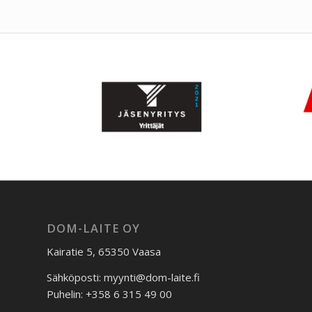
DOM-LAITE OY
Kairatie 5, 65350 Vaasa
Sähköposti: myynti@dom-laite.fi
Puhelin: +358 6 315 49 00