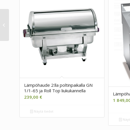
Lämpöhaude Berto´s
E6BM3M
Lämpöhaude 2:lla poltinpaikalla GN
1/1-65 ja Roll Top liukukannella
Lämpöha
239,00
€
1 849,0
Näytä tiedot
Näyt