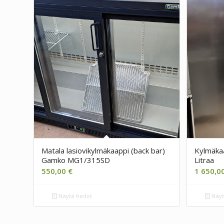
Matala lasiovikylmäkaappi (back bar)
Kylmäka
Gamko MG1/315SD
Litraa
550,00
€
1 650,0
Näytä tiedot
Näyt