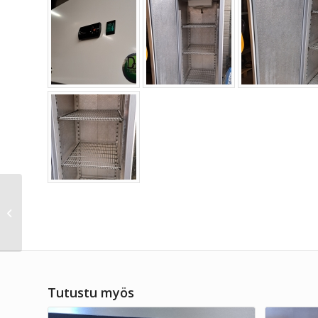
Neutraali lasikko /
vitriini
Tutustu myös