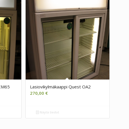
 EM65
Lasiovikylmäkaappi Quest OA2
270,00
€
Näytä tiedot