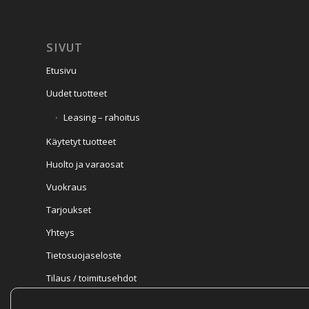
SIVUT
Etusivu
Uudet tuotteet
Leasing – rahoitus
Käytetyt tuotteet
Huolto ja varaosat
Vuokraus
Tarjoukset
Yhteys
Tietosuojaseloste
Tilaus / toimitusehdot
Takuuehdot