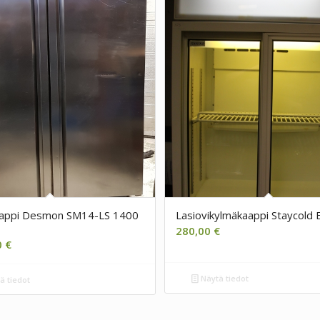
appi Desmon SM14-LS 1400
Lasiovikylmäkaappi Staycold
280,00
€
0
€
Näytä tiedot
ä tiedot