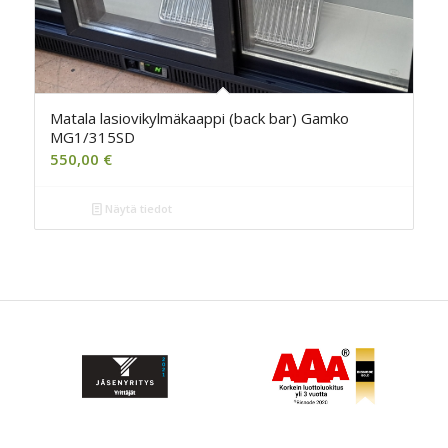
Matala lasiovikylmäkaappi (back bar) Gamko
MG1/315SD
550,00
€
Näytä tiedot