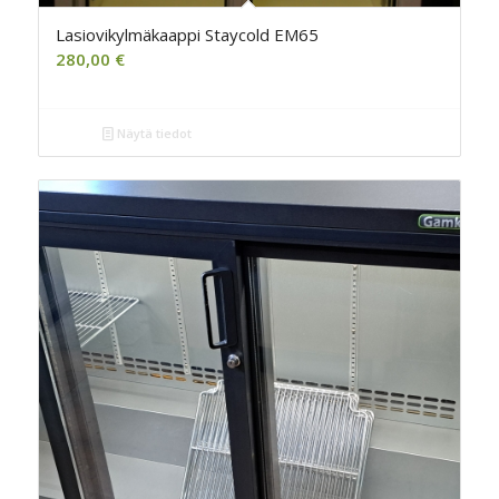
Lasiovikylmäkaappi Staycold EM65
280,00
€
Näytä tiedot