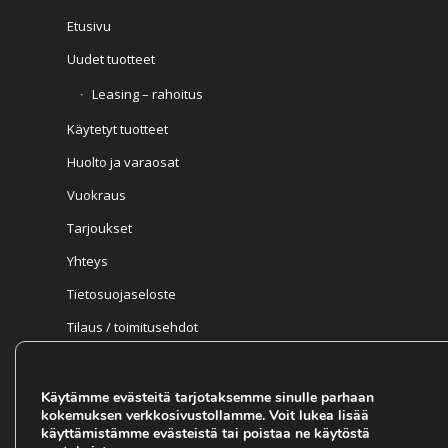
Etusivu
Uudet tuotteet
Leasing – rahoitus
Käytetyt tuotteet
Huolto ja varaosat
Vuokraus
Tarjoukset
Yhteys
Tietosuojaseloste
Tilaus / toimitusehdot
Takuuehdot
Ajankohtaista
Käytämme evästeitä tarjotaksemme sinulle parhaan
kokemuksen verkkosivustollamme. Voit lukea lisää
käyttämistämme evästeistä tai poistaa ne käytöstä