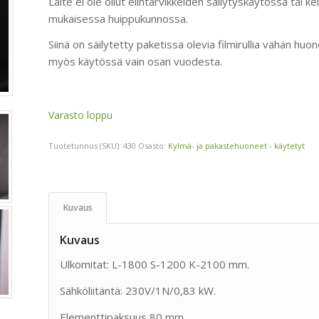
Laite ei ole ollut elintarvikkeiden säilytyskäytössä tai k
mukaisessa huippukunnossa.
Siinä on säilytetty paketissa olevia filmirullia vähän h
myös käytössä vain osan vuodesta.
Varasto loppu
Tuotetunnus (SKU):
430
Osasto:
Kylmä- ja pakastehuoneet - käytetyt
Kuvaus
Kuvaus
Ulkomitat: L-1800 S-1200 K-2100 mm.
Sähköliitäntä: 230V/1N/0,83 kW.
Elementtipaksuus 80 mm.