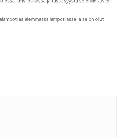
eittiössä, tms. paikassa ja tästä syystä se onkin kuvien
uonelämpötilaa alemmassa lämpötilassa ja se on ollut