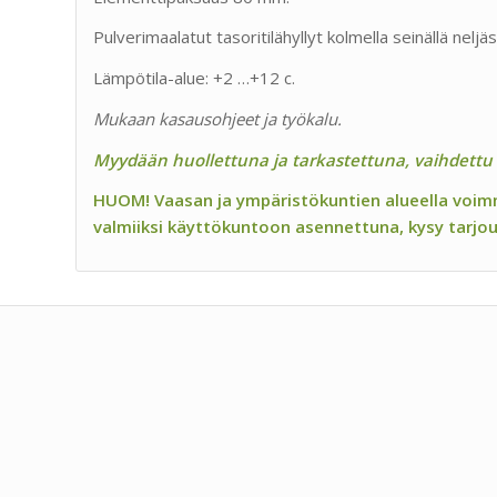
Pulverimaalatut tasoritilähyllyt kolmella seinällä nelj
Lämpötila-alue: +2 …+12 c.
Mukaan kasausohjeet ja työkalu.
Myydään huollettuna ja tarkastettuna, vaihdettu 
HUOM! Vaasan ja ympäristökuntien alueella voim
valmiiksi käyttökuntoon asennettuna, kysy tarjou