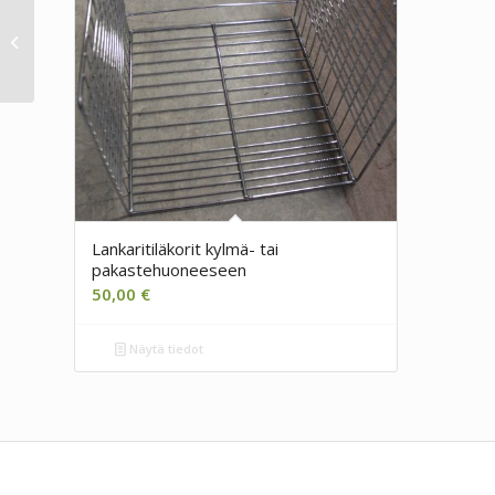
Astianpesukone Mach
MS 905 NEW
Lankaritiläkorit kylmä- tai
pakastehuoneeseen
50,00
€
Näytä tiedot