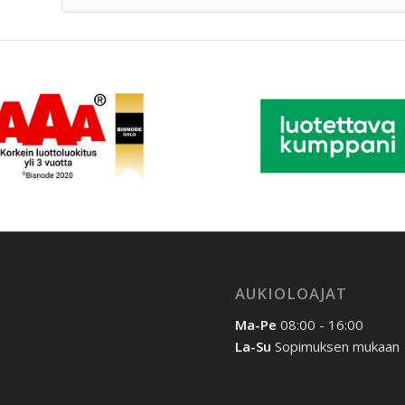
AUKIOLOAJAT
Ma-Pe
08:00 - 16:00
La-Su
Sopimuksen mukaan