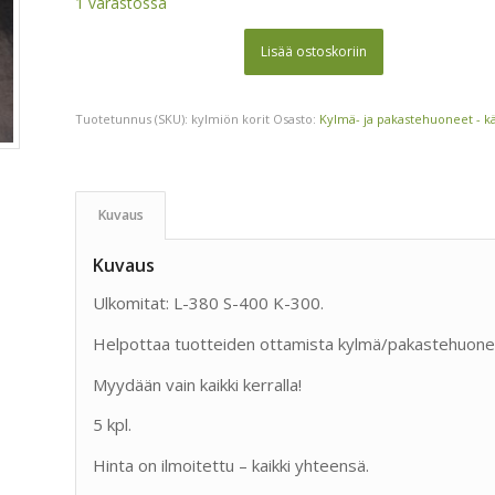
1 varastossa
Lisää ostoskoriin
Tuotetunnus (SKU):
kylmiön korit
Osasto:
Kylmä- ja pakastehuoneet - k
Kuvaus
Kuvaus
Ulkomitat: L-380 S-400 K-300.
Helpottaa tuotteiden ottamista kylmä/pakastehuone
Myydään vain kaikki kerralla!
5 kpl.
Hinta on ilmoitettu – kaikki yhteensä.