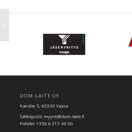
Carpigiani Slush &
Granita Frozen Drink
Machine
DOM-LAITE OY
Kairatie 5, 65350 Vaasa
Sähköposti: myynti@dom-laite.fi
Puhelin: +358 6 315 49 00