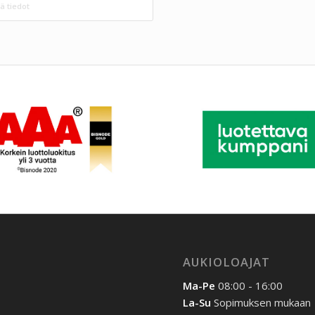
ä tiedot
AUKIOLOAJAT
Ma-Pe
08:00 - 16:00
La-Su
Sopimuksen mukaan