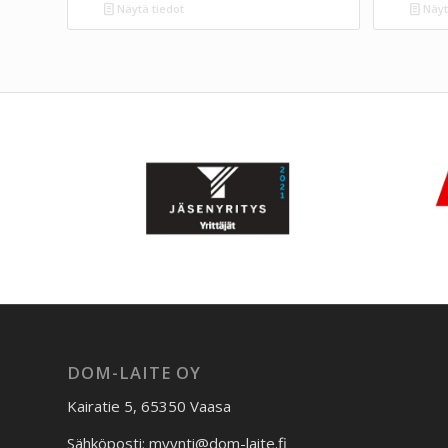
Näytä tiedot
Näyt
DOM-LAITE OY
Kairatie 5, 65350 Vaasa
Sähköposti: myynti@dom-laite.fi