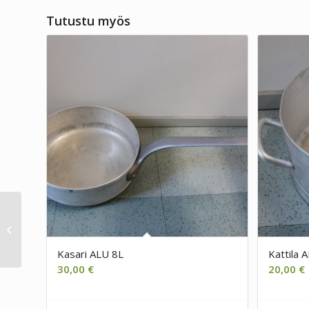
Tutustu myös
Konditorialasikko/vitriini
Metos Georgia Squa C
1000 (Georgia 1000 SQ)
Kasari ALU 8L
Kattila 
30,00
€
20,00
€