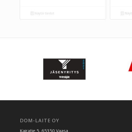
Näytä tiedot
Näyt
DOM-LAITE OY
Kairatie 5, 65350 Vaasa