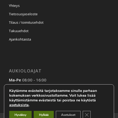
Yhteys
Tietosuojaseloste
Tilaus / toimitusehdot
Takuuehdot
Ajankohtaista
AUKIOLOAJAT
Ma-Pe
08:00 - 16:00
La-Su
Sopimuksen mukaan
Käytämme evästeitä tarjotaksemme sinulle parhaan
kokemuksen verkkosivustollamme. Voit lukea lisää
käyttämistämme evästeistä tai poistaa ne käytöstä
asetuksista
.
Sulje evästebanneri
Hyväksy
Hylkää
Asetukset