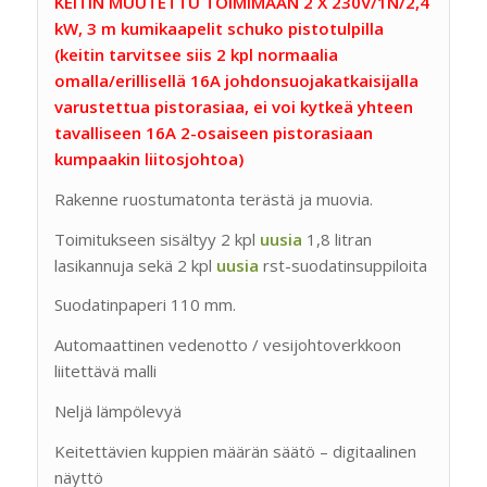
KEITIN MUUTETTU TOIMIMAAN 2 X 230V/1N/2,4
kW, 3 m kumikaapelit schuko pistotulpilla
(keitin tarvitsee siis 2 kpl normaalia
omalla/erillisellä 16A johdonsuojakatkaisijalla
varustettua pistorasiaa, ei voi kytkeä yhteen
tavalliseen 16A 2-osaiseen pistorasiaan
kumpaakin liitosjohtoa)
Rakenne ruostumatonta terästä ja muovia.
Toimitukseen sisältyy 2 kpl
uusia
1,8 litran
lasikannuja sekä 2 kpl
uusia
rst-suodatinsuppiloita
Suodatinpaperi 110 mm.
Automaattinen vedenotto / vesijohtoverkkoon
liitettävä malli
Neljä lämpölevyä
Keitettävien kuppien määrän säätö – digitaalinen
näyttö