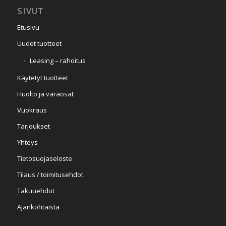
SIVUT
Etusivu
Uudet tuotteet
Leasing – rahoitus
Käytetyt tuotteet
Huolto ja varaosat
Vuokraus
Tarjoukset
Yhteys
Tietosuojaseloste
Tilaus / toimitusehdot
Takuuehdot
Ajankohtaista