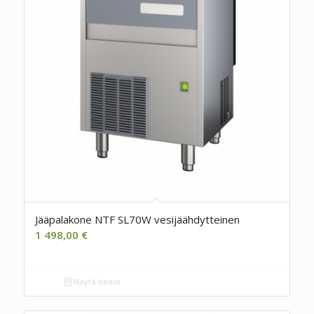
Jääpalakone NTF SL70W vesijäähdytteinen
1 498,00
€
Näytä tiedot