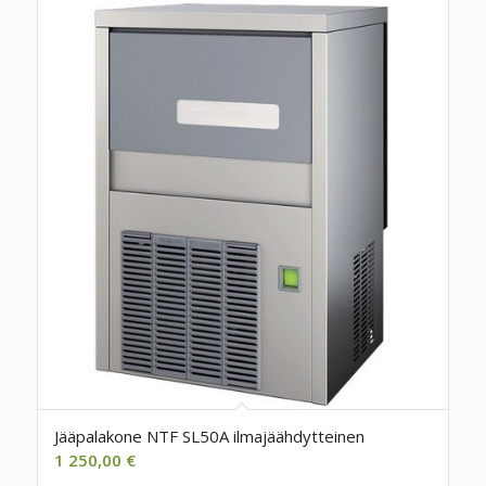
Jääpalakone NTF SL50A ilmajäähdytteinen
1 250,00
€