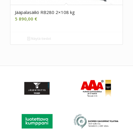
Jääpalasäiliö RB280 2×108 kg
5 890,00
€
Näytä tiedot