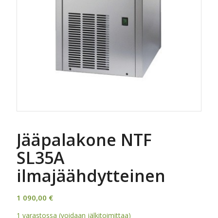
Jääpalakone NTF
SL35A
ilmajäähdytteinen
1 090,00
€
1 varastossa (voidaan jälkitoimittaa)