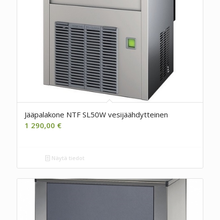
Jääpalakone NTF SL50W vesijäähdytteinen
1 290,00
€
Näytä tiedot