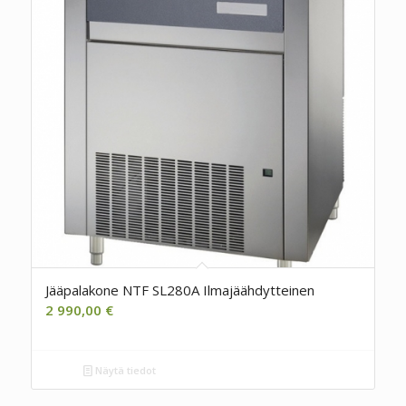
Jääpalakone NTF SL280A Ilmajäähdytteinen
2 990,00
€
Näytä tiedot