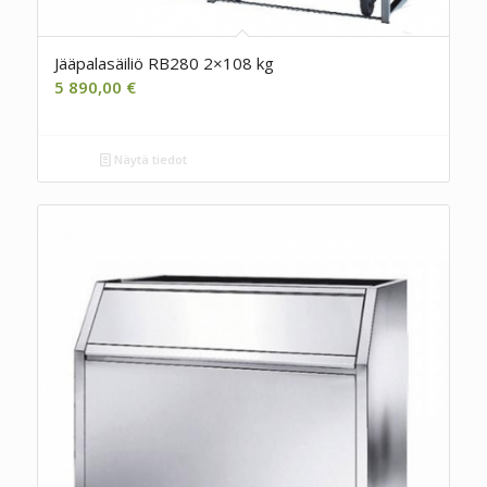
Jääpalasäiliö RB280 2×108 kg
5 890,00
€
Näytä tiedot