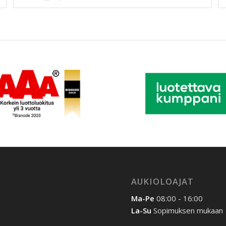
AUKIOLOAJAT
Ma-Pe
08:00 - 16:00
La-Su
Sopimuksen mukaan