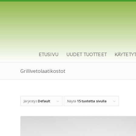
ETUSIVU
UUDET TUOTTEET
KÄYTETY
Grillivetolaatikostot
Järjestys
Default
Näytä
15 tuotetta sivulla