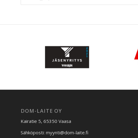
DOM-LAITE OY
Kairatie 5, 65350 Vaasa
Sähköposti: myynti@dom-laite.fi