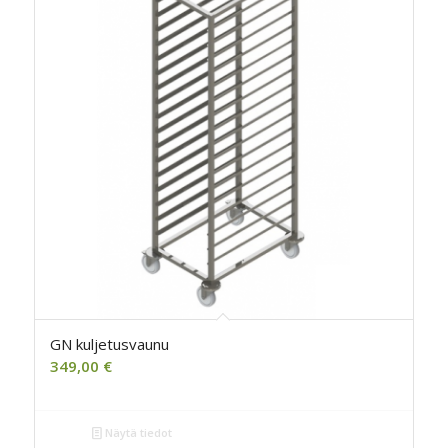
GN kuljetusvaunu
349,00
€
Näytä tiedot