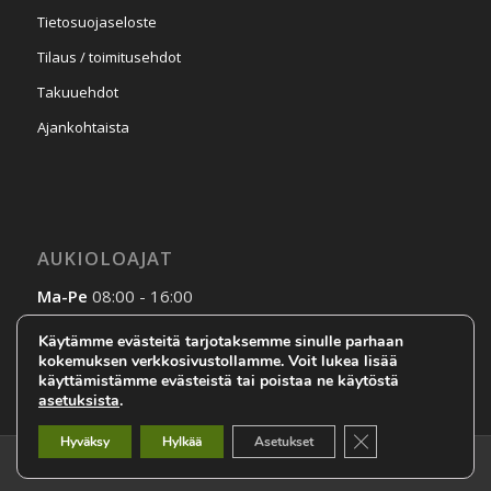
Tietosuojaseloste
Tilaus / toimitusehdot
Takuuehdot
Ajankohtaista
AUKIOLOAJAT
Ma-Pe
08:00 - 16:00
La-Su
Sopimuksen mukaan
Käytämme evästeitä tarjotaksemme sinulle parhaan
kokemuksen verkkosivustollamme. Voit lukea lisää
käyttämistämme evästeistä tai poistaa ne käytöstä
asetuksista
.
Sulje evästebanneri
Hyväksy
Hylkää
Asetukset
DOM-Laite Oy © 2017