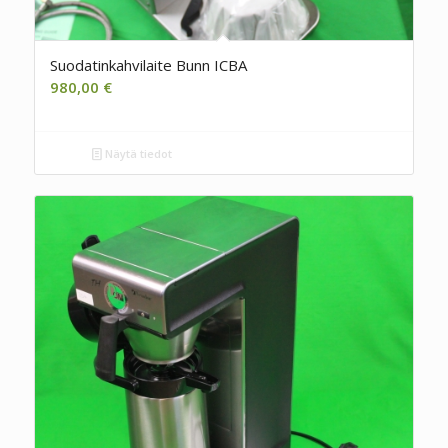
Suodatinkahvilaite Bunn ICBA
980,00
€
Näytä tiedot