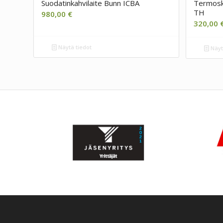
Suodatinkahvilaite Bunn ICBA
Termoska
TH
980,00
€
320,00
Näytä tiedot
Näyt