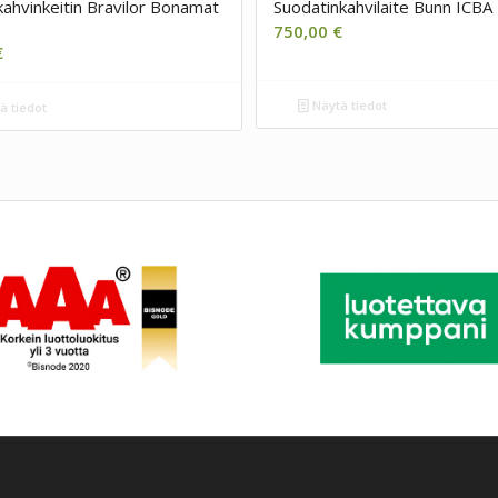
hvinkeitin Bravilor Bonamat
Suodatinkahvilaite Bunn ICBA
750,00
€
€
Näytä tiedot
ä tiedot