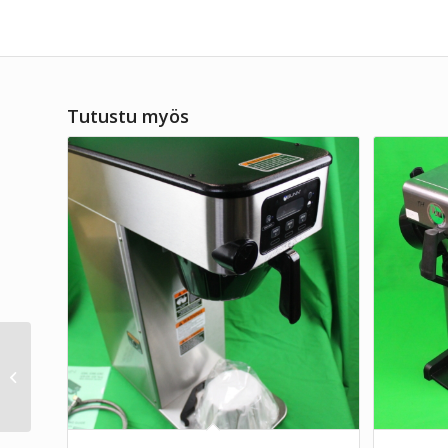
Tutustu myös
Termoskahvinkeitin
Coffee Queen Termos
M