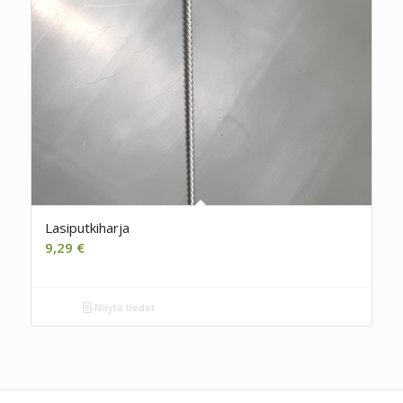
Lasiputkiharja
9,29
€
Näytä tiedot