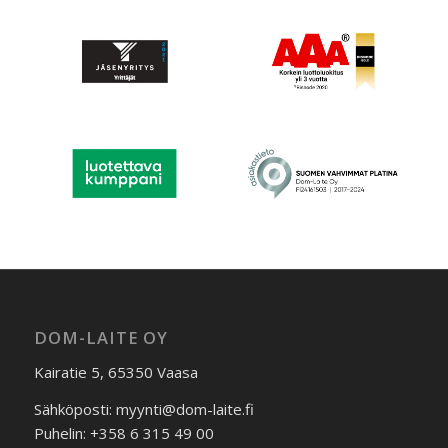
DOM-LAITE OY
Kairatie 5, 65350 Vaasa
Sähköposti: myynti@dom-laite.fi
Puhelin: +358 6 315 49 00