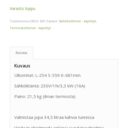
Varasto loppu
Tuotetunnus (SKU):
629
Osastot:
Säiliökeittimet - käytetyt
,
Termoskeittimet - käytetyt
Kuvaus
Kuvaus
Ulkomitat: L-254 S-559 K-681mm
Sähköliitäntä: 230V/1N/3,3 kW (16A)
Paino: 21,5 kg (ilman termosta)
Valmistaa jopa 34,5 litraa kahvia tunnissa
Voidaan ohjelmoida erilaisia suodatusohjelmia