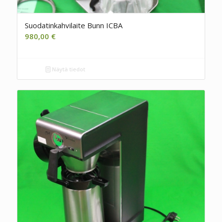
Suodatinkahvilaite Bunn ICBA
980,00
€
Näytä tiedot