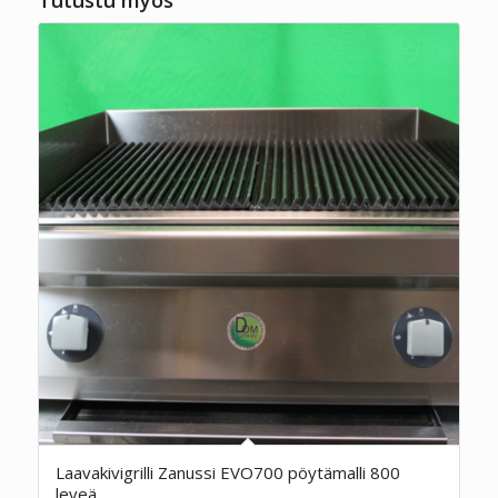
Laavakivigrilli Zanussi EVO700 pöytämalli 800
leveä