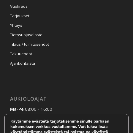
Vuokraus
Tarjoukset
Yhteys
Tietosuojaseloste
Tilaus / toimitusehdot
Takuuehdot
Ajankohtaista
AUKIOLOAJAT
Ma-Pe
08:00 - 16:00
La-Su
Sopimuksen mukaan
Käytämme evästeitä tarjotaksemme sinulle parhaan
kokemuksen verkkosivustollamme. Voit lukea lisää
käyttämistämme evästeistä tai poistaa ne käytöstä