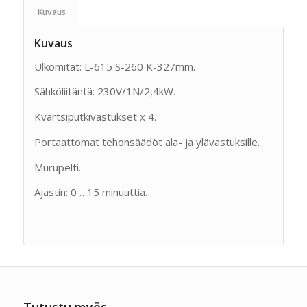
Kuvaus
Kuvaus
Ulkomitat: L-615 S-260 K-327mm.
Sähköliitäntä: 230V/1N/2,4kW.
Kvartsiputkivastukset x 4.
Portaattomat tehonsäädöt ala- ja ylävastuksille.
Murupelti.
Ajastin: 0 …15 minuuttia.
Tutustu myös