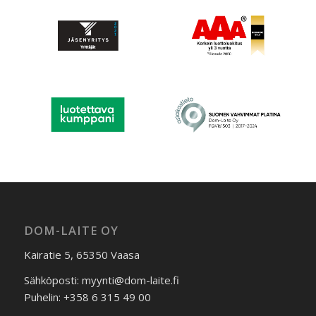
DOM-LAITE OY
Kairatie 5, 65350 Vaasa
Sähköposti: myynti@dom-laite.fi
Puhelin: +358 6 315 49 00