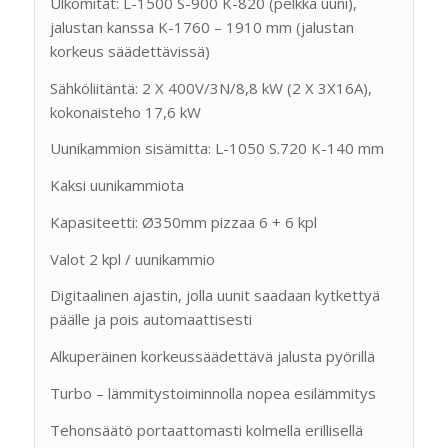
Ulkomitat: L-1500 S-900 K-820 (pelkkä uuni),
jalustan kanssa K-1760 – 1910 mm (jalustan
korkeus säädettävissä)
Sähköliitäntä: 2 X 400V/3N/8,8 kW (2 X 3X16A),
kokonaisteho 17,6 kW
Uunikammion sisämitta: L-1050 S.720 K-140 mm
Kaksi uunikammiota
Kapasiteetti: Ø350mm pizzaa 6 + 6 kpl
Valot 2 kpl / uunikammio
Digitaalinen ajastin, jolla uunit saadaan kytkettyä
päälle ja pois automaattisesti
Alkuperäinen korkeussäädettävä jalusta pyörillä
Turbo – lämmitystoiminnolla nopea esilämmitys
Tehonsäätö portaattomasti kolmella erillisellä