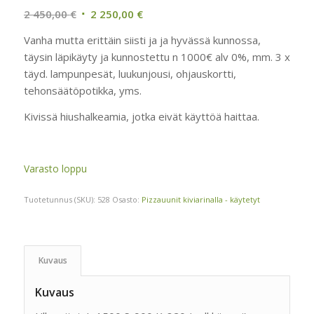
Alkuperäinen
Nykyinen
2 450,00
€
2 250,00
€
hinta
hinta
Vanha mutta erittäin siisti ja ja hyvässä kunnossa,
oli:
on:
täysin läpikäyty ja kunnostettu n 1000€ alv 0%, mm. 3 x
2
2
täyd. lampunpesät, luukunjousi, ohjauskortti,
450,00 €.
250,00 €.
tehonsäätöpotikka, yms.
Kivissä hiushalkeamia, jotka eivät käyttöä haittaa.
Varasto loppu
Tuotetunnus (SKU):
528
Osasto:
Pizzauunit kiviarinalla - käytetyt
Kuvaus
Kuvaus