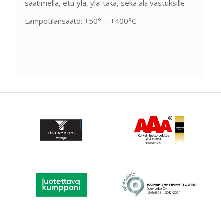
säätimellä, etu-ylä, ylä-taka, sekä ala vastuksille
Lämpötilansäätö: +50° … +400°C