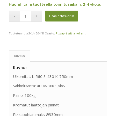
hinta
hinta
Huom! tällä tuotteella toimitusaika n. 2-4 vko:a.
oli:
on:
4
3
Lisää ostoskoriin
751,00 €.
998,00 €.
Tuotetunnus (SKU):
2044R
Osasto:
Pizzaprässit ja rollerit
Kuvaus
Kuvaus
Ulkomitat: L-560 S-430 K-750mm
Sähköliitäntä: 400V/3N/3,6kW
Paino: 100kg
Kromatut laattojen pinnat
Pizzapohjan maks Ø330mm