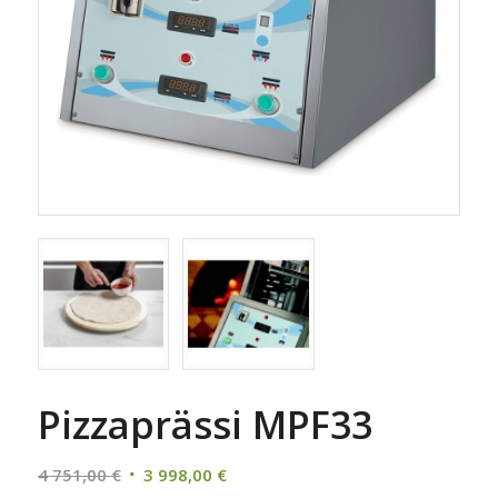
Pizzaprässi MPF33
Alkuperäinen
Nykyinen
4 751,00
€
3 998,00
€