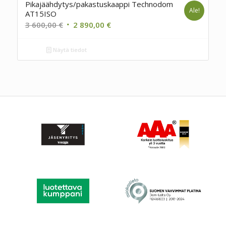
Pikajäähdytys/pakastuskaappi Technodom
Ale!
AT15ISO
Alkuperäinen
Nykyinen
3 600,00
€
2 890,00
€
hinta
hinta
oli:
on:
Näytä tiedot
3
2
600,00 €.
890,00 €.