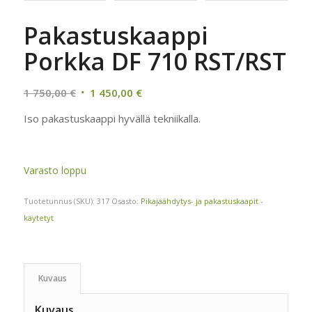
Pakastuskaappi
Porkka DF 710 RST/RST
Alkuperäinen
Nykyinen
1 750,00
€
1 450,00
€
hinta
hinta
Iso pakastuskaappi hyvällä tekniikalla.
oli:
on:
1
1
750,00 €.
450,00 €.
Varasto loppu
Tuotetunnus (SKU):
317
Osasto:
Pikajäähdytys- ja pakastuskaapit -
käytetyt
Kuvaus
Kuvaus