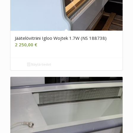
Jäätelövitriini Igloo Wojtek 1.7W (NS 188738)
2 250,00
€
Näytä tiedot