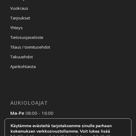
Vuokraus
Tarjoukset
Yhteys
Tietosuojaseloste
Tilaus / toimitusehdot
Takuuehdot
Ajankohtaista
AUKIOLOAJAT
Ma-Pe
08:00 - 16:00
La-Su
Sopimuksen mukaan
Käytämme evästeitä tarjotaksemme sinulle parhaan
kokemuksen verkkosivustollamme. Voit lukea lisää