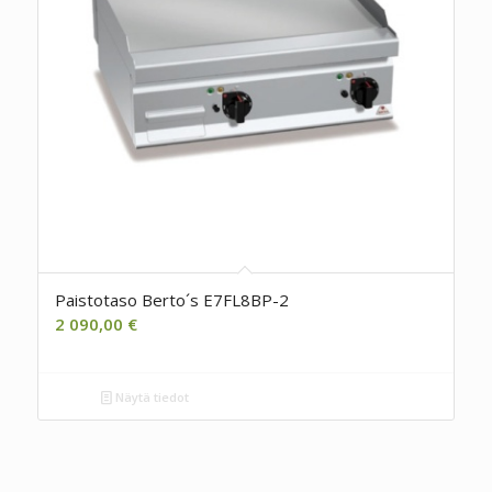
Paistotaso Berto´s E7FL8BP-2
2 090,00
€
Näytä tiedot