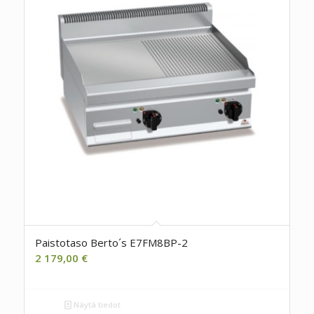
Paistotaso Berto´s E7FM8BP-2
2 179,00
€
Näytä tiedot