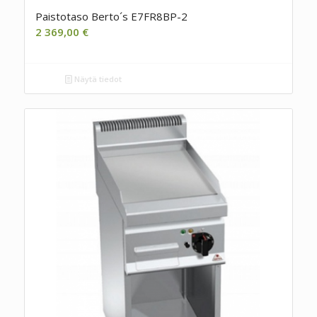
Paistotaso Berto´s E7FR8BP-2
2 369,00
€
Näytä tiedot