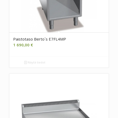
Paistotaso Berto´s E7FL4MP
1 690,00
€
Näytä tiedot