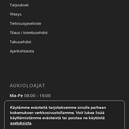
Tarjoukset
Yhteys
Tietosuojaseloste
Tilaus / toimitusehdot
Takuuehdot
Ajankohtaista
AUKIOLOAJAT
Ma-Pe
08:00 - 16:00
La-Su
Sopimuksen mukaan
Käytämme evästeitä tarjotaksemme sinulle parhaan
kokemuksen verkkosivustollamme. Voit lukea lisää
käyttämistämme evästeistä tai poistaa ne käytöstä
asetuksista
.