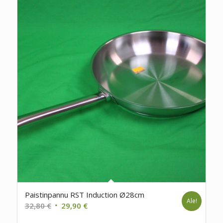
Paistinpannu RST Induction Ø28cm
Ale!
Alkuperäinen
Nykyinen
32,80
€
29,90
€
hinta
hinta