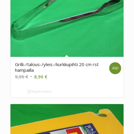
Grilli-/talous-/yleis-/kurkkupihti 20 cm rst
Ale!
hampailla
Alkuperäinen
Nykyinen
9,95
€
8,90
€
hinta
hinta
oli:
on:
Näytä tiedot
9,95 €.
8,90 €.