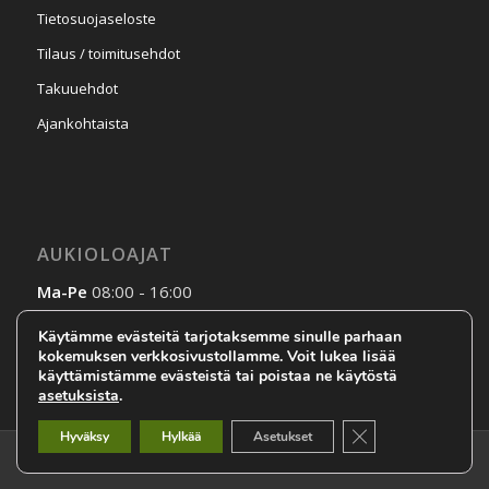
Tietosuojaseloste
Tilaus / toimitusehdot
Takuuehdot
Ajankohtaista
AUKIOLOAJAT
Ma-Pe
08:00 - 16:00
La-Su
Sopimuksen mukaan
Käytämme evästeitä tarjotaksemme sinulle parhaan
kokemuksen verkkosivustollamme. Voit lukea lisää
käyttämistämme evästeistä tai poistaa ne käytöstä
asetuksista
.
Sulje evästebanneri
Hyväksy
Hylkää
Asetukset
DOM-Laite Oy © 2017