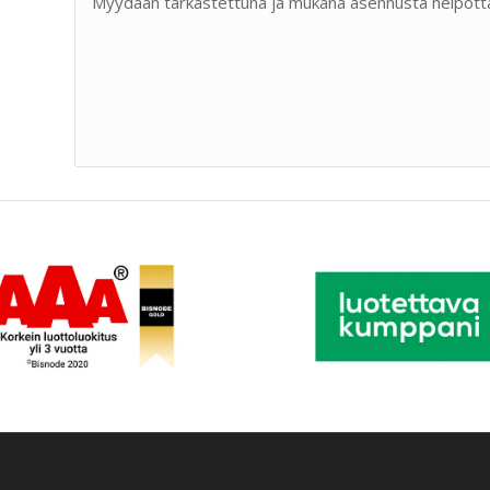
Myydään tarkastettuna ja mukana asennusta helpotta