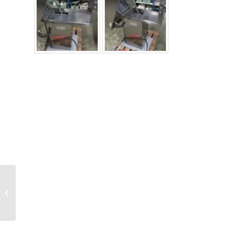
RST työ/leivontapöytä
2200