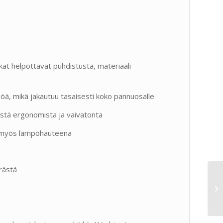
t helpottavat puhdistusta, materiaali
ä, mikä jakautuu tasaisesti koko pannuosalle
stä ergonomista ja vaivatonta
 myös lämpöhauteena
rästä