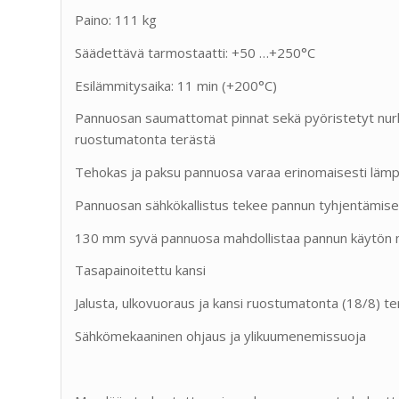
Paino: 111 kg
Säädettävä tarmostaatti: +50 …+250°C
Esilämmitysaika: 11 min (+200°C)
Pannuosan saumattomat pinnat sekä pyöristetyt nurka
ruostumatonta terästä
Tehokas ja paksu pannuosa varaa erinomaisesti lämpö
Pannuosan sähkökallistus tekee pannun tyhjentämise
130 mm syvä pannuosa mahdollistaa pannun käytön
Tasapainoitettu kansi
Jalusta, ulkovuoraus ja kansi ruostumatonta (18/8) te
Sähkömekaaninen ohjaus ja ylikuumenemissuoja