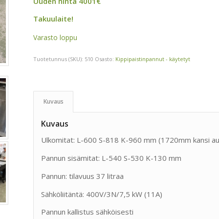
Uuden hinta 4001€
Takuulaite!
Varasto loppu
Tuotetunnus (SKU):
510
Osasto:
Kippipaistinpannut - käytetyt
Kuvaus
Kuvaus
Ulkomitat: L-600 S-818 K-960 mm (1720mm kansi au
Pannun sisämitat: L-540 S-530 K-130 mm
Pannun: tilavuus 37 litraa
Sähköliitäntä: 400V/3N/7,5 kW (11A)
Pannun kallistus sähköisesti