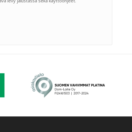
va levy jalustassa sekä käyttöohjeet.