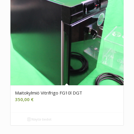
Maitokylmiö Vitrifrigo FG10l DGT
350,00
€
Näytä tiedot