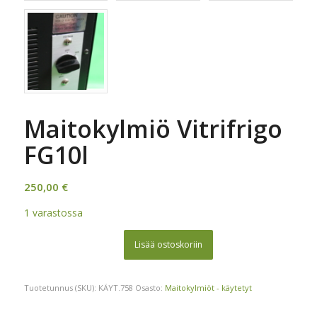
Maitokylmiö Vitrifrigo
FG10l
250,00
€
1 varastossa
Lisää ostoskoriin
Tuotetunnus (SKU):
KÄYT.758
Osasto:
Maitokylmiöt - käytetyt