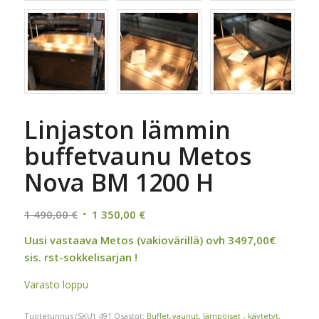
Linjaston lämmin
buffetvaunu Metos
Nova BM 1200 H
Alkuperäinen
Nykyinen
1 490,00
€
1 350,00
€
hinta
hinta
Uusi vastaava Metos (vakiovärillä) ovh 3497,00€
oli:
on:
sis. rst-sokkelisarjan !
1
1
490,00 €.
350,00 €.
Varasto loppu
Tuotetunnus (SKU):
491
Osastot:
Buffet-vaunut, lämpöiset - käytetyt
,