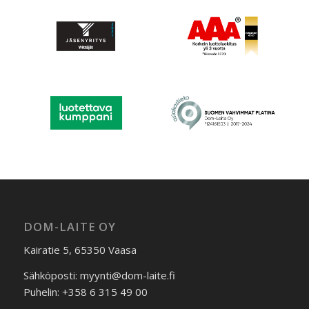
DOM-LAITE OY
Kairatie 5, 65350 Vaasa
Sähköposti: myynti@dom-laite.fi
Puhelin: +358 6 315 49 00