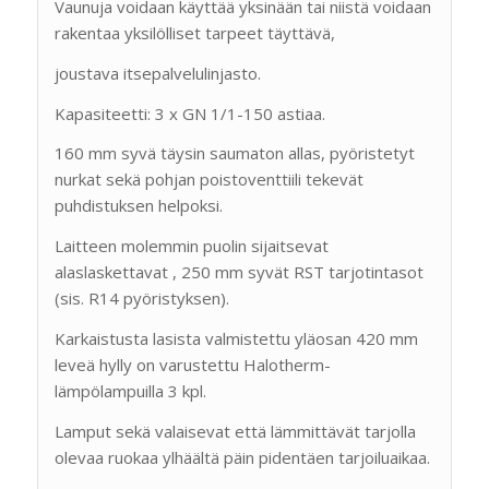
Vaunuja voidaan käyttää yksinään tai niistä voidaan
rakentaa yksilölliset tarpeet täyttävä,
joustava itsepalvelulinjasto.
Kapasiteetti: 3 x GN 1/1-150 astiaa.
160 mm syvä täysin saumaton allas, pyöristetyt
nurkat sekä pohjan poistoventtiili tekevät
puhdistuksen helpoksi.
Laitteen molemmin puolin sijaitsevat
alaslaskettavat , 250 mm syvät RST tarjotintasot
(sis. R14 pyöristyksen).
Karkaistusta lasista valmistettu yläosan 420 mm
leveä hylly on varustettu Halotherm-
lämpölampuilla 3 kpl.
Lamput sekä valaisevat että lämmittävät tarjolla
olevaa ruokaa ylhäältä päin pidentäen tarjoiluaikaa.