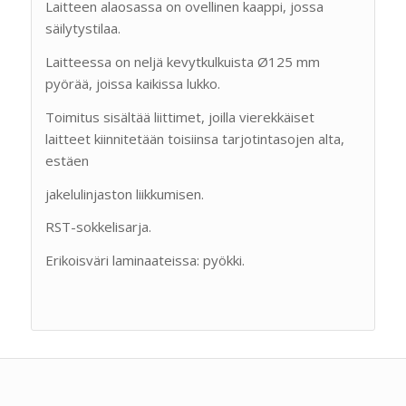
Laitteen alaosassa on ovellinen kaappi, jossa
säilytystilaa.
Laitteessa on neljä kevytkulkuista Ø125 mm
pyörää, joissa kaikissa lukko.
Toimitus sisältää liittimet, joilla vierekkäiset
laitteet kiinnitetään toisiinsa tarjotintasojen alta,
estäen
jakelulinjaston liikkumisen.
RST-sokkelisarja.
Erikoisväri laminaateissa: pyökki.