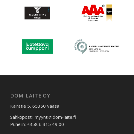
DOM-LAITE OY
Kairatie 5, 65350 Vaasa
Sähköposti: myynti@dom-laite.fi
Puhelin: +358 6 315 49 00