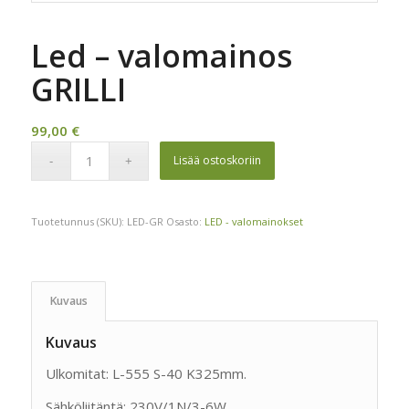
Led – valomainos
GRILLI
99,00
€
Lisää ostoskoriin
Tuotetunnus (SKU):
LED-GR
Osasto:
LED - valomainokset
Kuvaus
Kuvaus
Ulkomitat: L-555 S-40 K325mm.
Sähköliitäntä: 230V/1N/3-6W.