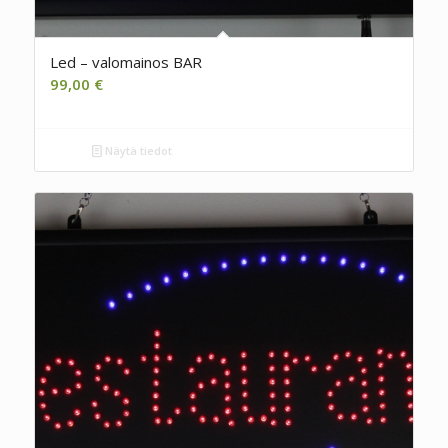
Led – valomainos BAR
99,00
€
Näytä tiedot