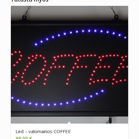
Led – valomainos COFFEE
99,00
€