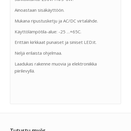
Ainoastaan sisäkäyttöön.
Mukana ripustusketju ja AC/DC virtalähde.
Käyttölämpötila-alue: -25 …+65C.
Erittäin kirkkaat punaiset ja siniset LED:it.
Neljä erilaista ohjelmaa.
Laadukas rakenne muovia ja elektroniikka
piirilevyllä.
Tutustu myös