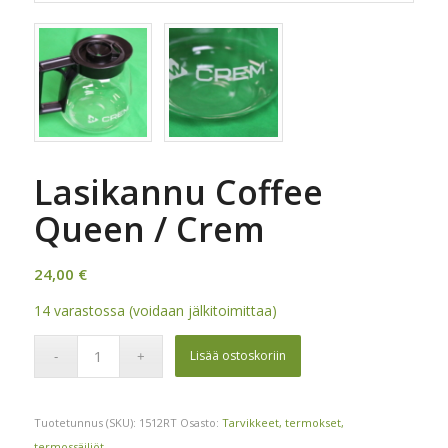
Lasikannu Coffee
Queen / Crem
24,00
€
14 varastossa (voidaan jälkitoimittaa)
Lisää ostoskoriin
Tuotetunnus (SKU):
1512RT
Osasto:
Tarvikkeet, termokset,
termossäiliöt