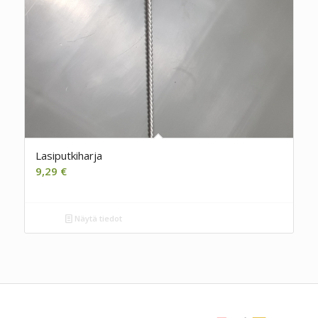
Lasiputkiharja
9,29
€
Näytä tiedot