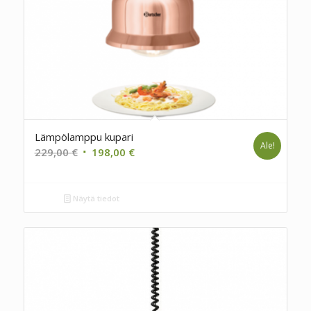
Lämpölamppu kupari
Ale!
Alkuperäinen
Nykyinen
229,00
€
198,00
€
hinta
hinta
oli:
on:
Näytä tiedot
229,00 €.
198,00 €.