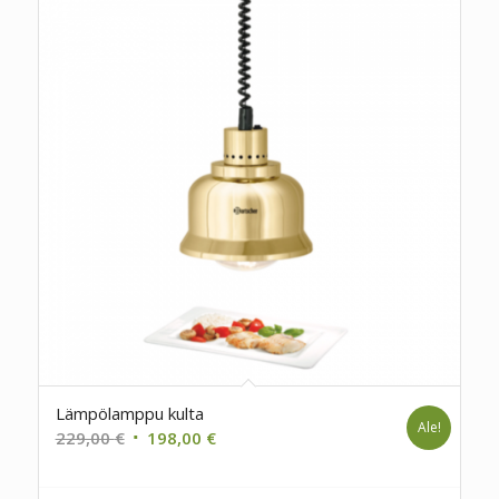
Lämpölamppu kulta
Ale!
Alkuperäinen
Nykyinen
229,00
€
198,00
€
hinta
hinta
oli:
on: