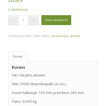
225,00
€
2 varastossa
Lisää ostoskoriin
Tuotetunnus (SKU):
1538X
Osasto:
Lämpölamput, säteilijät
Kuvaus
Kuvaus
Väri: harjattu alumiini.
Max 250W lämpölampulle (ei sis.).
Kuvun halkaisija: 185 mm ja korkeus 285 mm.
Paino: 0,645 kg.