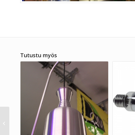
Tutustu myös
Lämpölamppu kupari