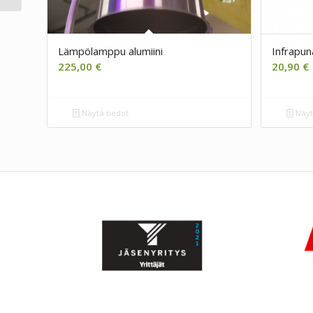
Lämpölamppu alumiini
Infrapu
225,00
€
20,90
€
Näytä tiedot
Näyt