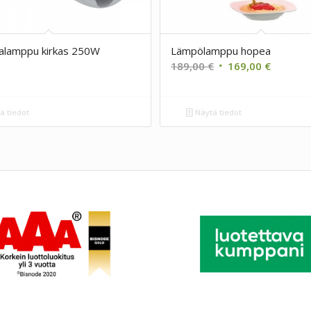
nalamppu kirkas 250W
Lämpölamppu hopea
Alkuperäinen
Nykyine
189,00
€
169,00
€
hinta
hinta
oli:
on:
ä tiedot
Näytä tiedot
189,00 €.
169,00 €