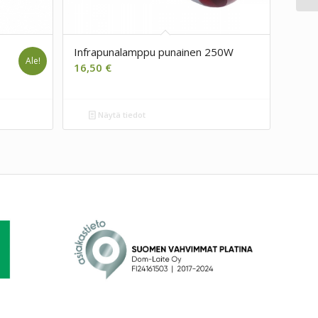
Infrapunalamppu punainen 250W
Ale!
n
16,50
€
Näytä tiedot
.