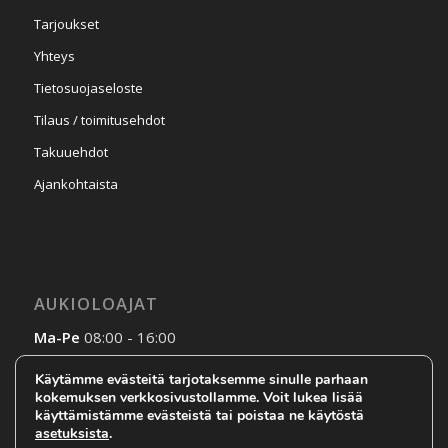
Tarjoukset
Yhteys
Tietosuojaseloste
Tilaus / toimitusehdot
Takuuehdot
Ajankohtaista
AUKIOLOAJAT
Ma-Pe
08:00 - 16:00
La-Su
Sopimuksen mukaan
Käytämme evästeitä tarjotaksemme sinulle parhaan
kokemuksen verkkosivustollamme. Voit lukea lisää
käyttämistämme evästeistä tai poistaa ne käytöstä
asetuksista
.