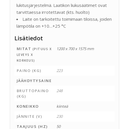
lukitusjärjestelmä. Laatikon liukusäätimet ovat
tarvittaessa irrotettavat (kts. huolto)
Laite on tarkoitettu toimimaan tiloissa, joiden
lämpötila on +10…+25 °C
Lisätiedot
MITAT
1200 x 700 x 1575 mm
(PITUUS X
LEVEYS X
KORKEUS)
PAINO (KG)
223
JÄÄHDYTYSAINE
BRUTTOPAINO
248
(KG)
KONEIKKO
kiinteä
JÄNNITE (V)
230
TAAJUUS (HZ)
50