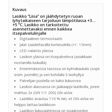
Kuvaus
Lasikko ”Liisa” on jäähdytetyn ruoan
lyhytaikaiseen tarjoiluun lämpötilassa +3…
+5 °C. Lasikko on tarkoitettu
asennettavaksi ennen kaikkea
itsepalvelulinjalle
Digitaalinen termostaatti
Jalat säädeltävällä korkeudella (+/- 15mm)
LED-valaistu yläosa
Lasikon yläosa on itsepalveleva (asiakkaan
nostamilla luukuilla)
Ensimmäisessä tasossa on kylmäkaukalo (sopii
esim. juomille) ja sen kohdalla 3 lasihyllyä
Palvelijan puolella on kaksi liukuovea
Lasikon alaosassa on jääkaappi laatikolla, jonne
mahtuu 2x (GN 1/1 200) GN-astia
Laatikko avautuu 110 % niin, et GN-astia on
helppo laittaa laatikkoon
Laatikon liukusäätimissä on sisäänvedon