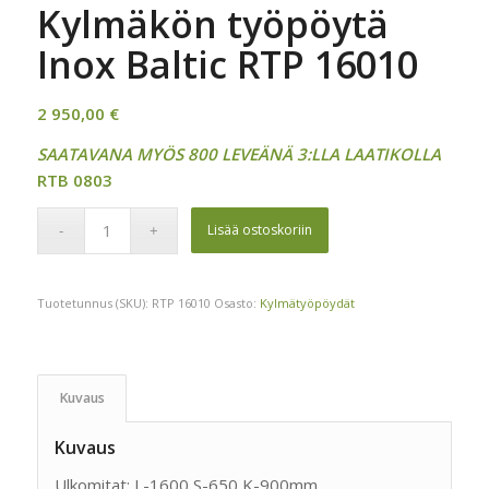
Kylmäkön työpöytä
Inox Baltic RTP 16010
2 950,00
€
SAATAVANA MYÖS 800 LEVEÄNÄ 3:LLA LAATIKOLLA
RTB 0803
Lisää ostoskoriin
Tuotetunnus (SKU):
RTP 16010
Osasto:
Kylmätyöpöydät
Kuvaus
Kuvaus
Ulkomitat: L-1600 S-650 K-900mm