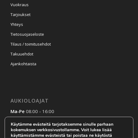
Vuokraus
Tarjoukset
Yhteys
Tietosuojaseloste
Tilaus / toimitusehdot
Takuuehdot
Ajankohtaista
AUKIOLOAJAT
Ma-Pe
08:00 - 16:00
La-Su
Sopimuksen mukaan
Käytämme evästeitä tarjotaksemme sinulle parhaan
kokemuksen verkkosivustollamme. Voit lukea lisää
käyttämistämme evästeistä tai poistaa ne käytöstä