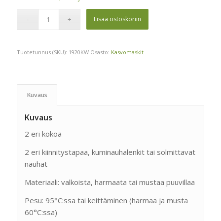
Lisää ostoskoriin
Tuotetunnus (SKU):
1920KW
Osasto:
Kasvomaskit
Kuvaus
Kuvaus
2 eri kokoa
2 eri kiinnitystapaa, kuminauhalenkit tai solmittavat
nauhat
Materiaali: valkoista, harmaata tai mustaa puuvillaa
Pesu: 95°C:ssa tai keittäminen (harmaa ja musta
60°C:ssa)