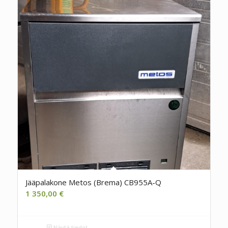
Jääpalakone Metos (Brema) CB955A-Q
1 350,00
€
Näytä tiedot