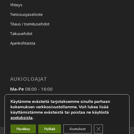
Yhteys
Tietosuojaseloste
Tilaus / toimitusehdot
Takuuehdot
Ajankohtaista
AUKIOLOAJAT
Ma-Pe
08:00 - 16:00
La-Su
Sopimuksen mukaan
Käytämme evästeitä tarjotaksemme sinulle parhaan
kokemuksen verkkosivustollamme. Voit lukea lisää
käyttämistämme evästeistä tai poistaa ne käytöstä
asetuksista
.
Sulje evästebanneri
Hyväksy
Hylkää
Asetukset