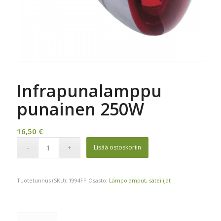
Infrapunalamppu
punainen 250W
16,50
€
Lisää ostoskoriin
Tuotetunnus (SKU):
1994FP
Osasto:
Lämpölamput, säteilijät