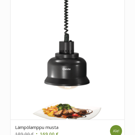
Lämpölamppu musta
Ale!
Alkuperäinen
Nykyinen
189,00
€
169,00
€