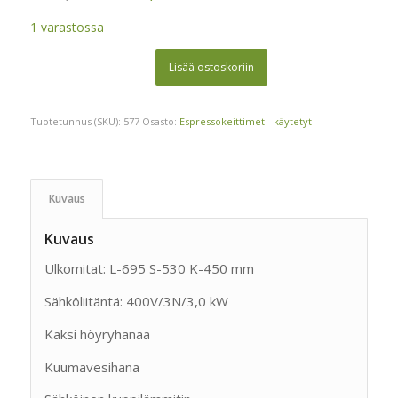
hinta
hinta
1 varastossa
oli:
on:
1
1
Lisää ostoskoriin
250,00 €.
100,00 €.
Tuotetunnus (SKU):
577
Osasto:
Espressokeittimet - käytetyt
Kuvaus
Kuvaus
Ulkomitat: L-695 S-530 K-450 mm
Sähköliitäntä: 400V/3N/3,0 kW
Kaksi höyryhanaa
Kuumavesihana