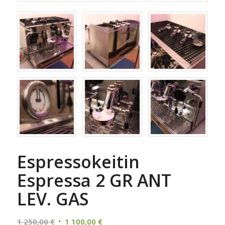
Espressokeitin
Espressa 2 GR ANT
LEV. GAS
Alkuperäinen
Nykyinen
1 250,00
€
1 100,00
€