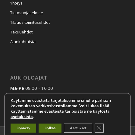
Yhteys
Tietosuojaseloste
Tilaus / toimitusehdot
Takuuehdot
Ajankohtaista
AUKIOLOAJAT
Ma-Pe
08:00 - 16:00
La-Su
Sopimuksen mukaan
Käytämme evästeitä tarjotaksemme sinulle parhaan
kokemuksen verkkosivustollamme. Voit lukea lisää
käyttämistämme evästeistä tai poistaa ne käytöstä
asetuksista
.
Sulje evästebanneri
Hyväksy
Hylkää
Asetukset
DOM-Laite Oy © 2017