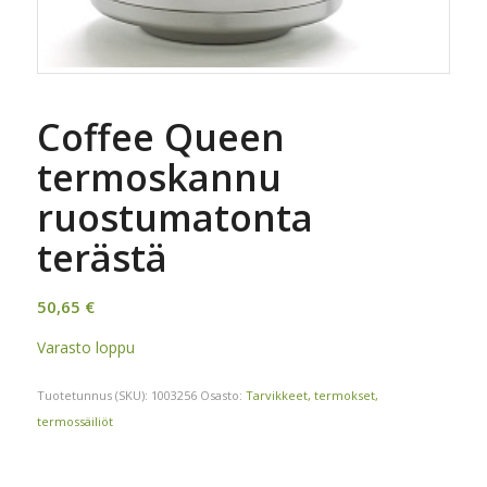
Coffee Queen
termoskannu
ruostumatonta
terästä
50,65
€
Varasto loppu
Tuotetunnus (SKU):
1003256
Osasto:
Tarvikkeet, termokset,
termossäiliöt