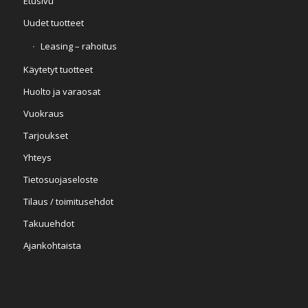
Etusivu
Uudet tuotteet
Leasing – rahoitus
Käytetyt tuotteet
Huolto ja varaosat
Vuokraus
Tarjoukset
Yhteys
Tietosuojaseloste
Tilaus / toimitusehdot
Takuuehdot
Ajankohtaista