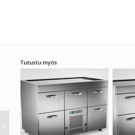
Tutustu myös
Baarimestarin pöytä
Inox Baltic RB 1607