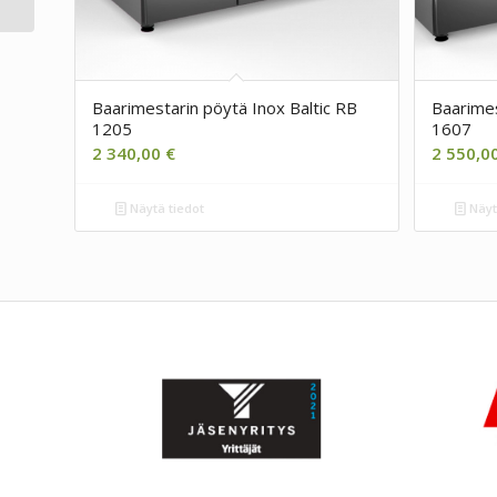
Baarimestarin pöytä Inox Baltic RB
Baarimes
1205
1607
2 340,00
€
2 550,0
Näytä tiedot
Näyt