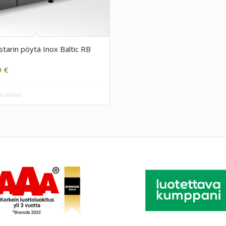
tarin pöytä Inox Baltic RB
0
€
ä tiedot